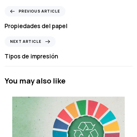
P
PREVIOUS ARTICLE
r
e
Propiedades del papel
v
i
N
NEXT ARTICLE
o
e
u
x
Tipos de impresión
s
t
A
A
r
r
You may also like
t
t
i
i
c
c
l
l
e
e