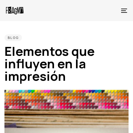
Skip
Skip
links
to
To
primary
na
PUBLISHED
navigation
IN:
Skip
BLOG
to
Elementos que
content
influyen en la
impresión