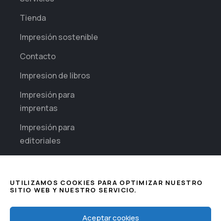
Tienda
Impresión sostenible
Contacto
Impresion de libros
Impresión para
imprentas
Impresión para
editoriales
Impresión diaria para
empresas
UTILIZAMOS COOKIES PARA OPTIMIZAR NUESTRO
SITIO WEB Y NUESTRO SERVICIO.
Sectores
Impresión de
This website uses cookies to improve
Aceptar cookies