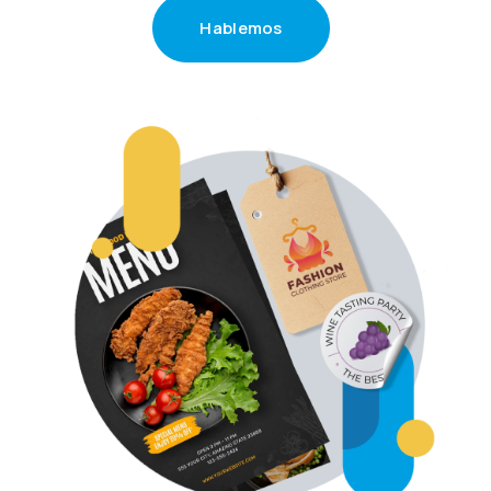
H
a
b
l
e
m
o
s