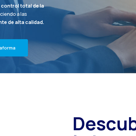
y
control total de la
eciendo a las
te de alta calidad.
a
f
o
r
m
a
Descub