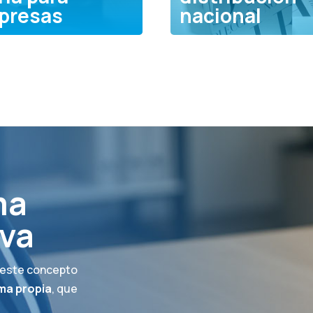
presas
nacional
ma
iva
 este concepto
ma propia
, que