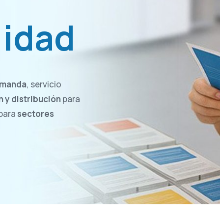
lidad
demanda
, servicio
 y distribución
para
 para
sectores