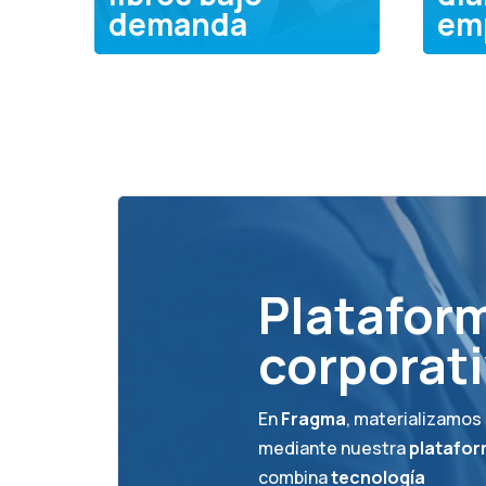
demanda
em
Platafor
corporat
En
Fragma
, materializamos
mediante nuestra
platafor
combina
tecnología