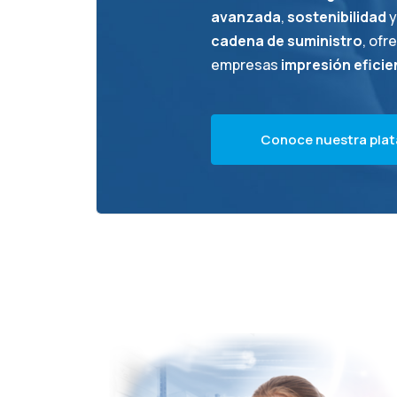
avanzada
,
sostenibilidad
cadena de suministro
, ofr
empresas
impresión eficien
C
o
n
o
c
e
n
u
e
s
t
r
a
p
l
a
t