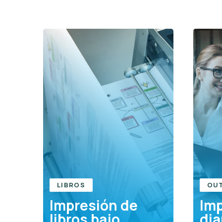
LIBROS
OU
Impresión de
Im
libros bajo
dia