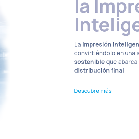
la Impr
Intelig
La
impresión intelige
convirtiéndolo en una 
sostenible
que abarca d
distribución final
.
D
e
s
c
u
b
r
e
m
á
s