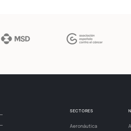
SECTORES
Aeronáutica
A