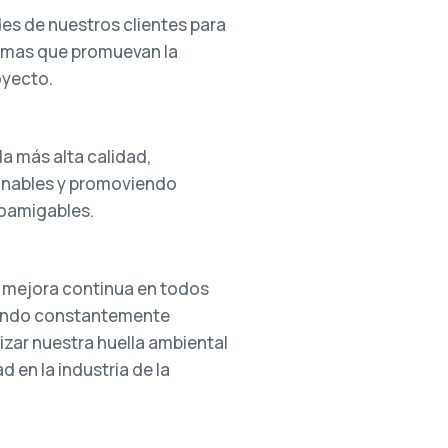
es de nuestros clientes para
timas que promuevan la
oyecto.
a más alta calidad,
onables y promoviendo
coamigables.
mejora continua en todos
ando constantemente
zar nuestra huella ambiental
d en la industria de la