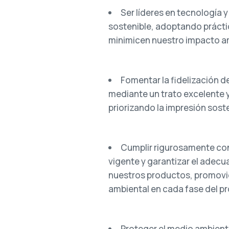
Ser líderes en tecnología 
sostenible, adoptando práct
minimicen nuestro impacto a
Fomentar la fidelización d
mediante un trato excelente 
priorizando la impresión sost
Cumplir rigurosamente con
vigente y garantizar el adec
nuestros productos, promovi
ambiental en cada fase del p
Proteger el medio ambiente