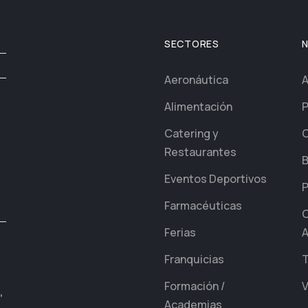
SECTORES
Aeronáutica
A
Alimentación
P
Catering y
C
Restaurantes
B
Eventos Deportivos
P
Farmacéuticas
C
Ferias
A
Franquicias
T
Formación /
V
,
Academias