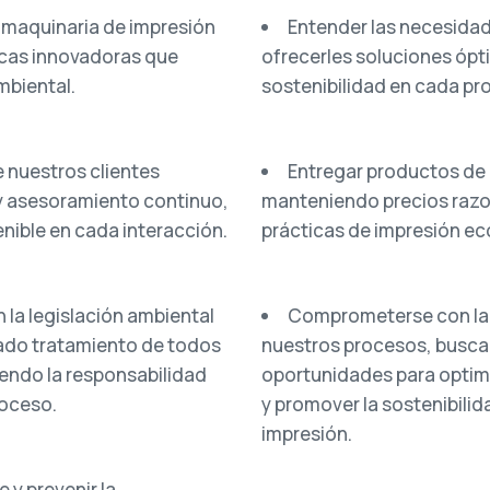
y maquinaria de impresión
Entender las necesidad
icas innovadoras que
ofrecerles soluciones óp
mbiental.
sostenibilidad en cada pr
e nuestros clientes
Entregar productos de l
y asesoramiento continuo,
manteniendo precios raz
enible en cada interacción.
prácticas de impresión e
 la legislación ambiental
Comprometerse con la 
uado tratamiento de todos
nuestros procesos, busc
endo la responsabilidad
oportunidades para optimi
roceso.
y promover la sostenibilida
impresión.
 y prevenir la