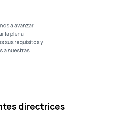
mos a avanzar
r la plena
s sus requisitos y
es a nuestras
ntes directrices