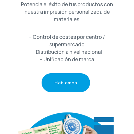
Potencia el éxito de tus productos con
nuestra impresión personalizada de
materiales.
– Control de costes por centro /
supermercado
– Distribución a nivel nacional
– Unificación de marca
H
a
b
l
e
m
o
s