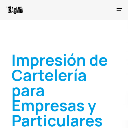
Skip
Skip
links
to
To
primary
na
navigation
Skip
to
content
Impresión de
Cartelería
para
Empresas y
Particulares