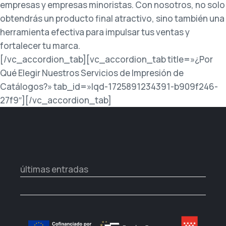
empresas y empresas minoristas. Con nosotros, no solo
obtendrás un producto final atractivo, sino también una
herramienta efectiva para impulsar tus ventas y
fortalecer tu marca.
[/vc_accordion_tab][vc_accordion_tab title=»¿Por
Qué Elegir Nuestros Servicios de Impresión de
Catálogos?» tab_id=»lqd-1725891234391-b909f246-
27f9″][/vc_accordion_tab]
últimas entradas