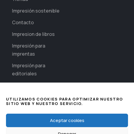
Impresión sostenible
Contacto
Impresion de libros
Impresión para
imprentas
Impresión para
editoriales
Impresión diaria para
empresas
UTILIZAMOS COOKIES PARA OPTIMIZAR NUESTRO
SITIO WEB Y NUESTRO SERVICIO.
Sectores
Impresión de
This website uses cookies to improve
Aceptar cookies
Seguridad
your web experience.
Denegar