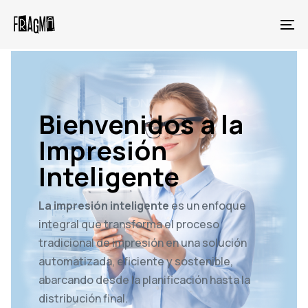
Skip
Skip
links
to
To
primary
na
navigation
Skip
to
Bienvenidos a la
content
Impresión
Inteligente
La impresión inteligente
es un enfoque
integral que transforma el proceso
tradicional de impresión en una solución
automatizada, eficiente y sostenible,
abarcando desde la planificación hasta la
distribución final.