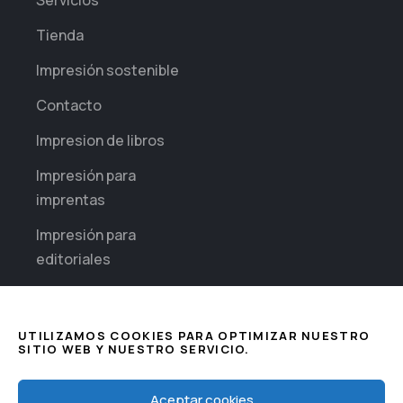
Tienda
Impresión sostenible
Contacto
Impresion de libros
Impresión para
imprentas
Impresión para
editoriales
Impresión diaria para
empresas
UTILIZAMOS COOKIES PARA OPTIMIZAR NUESTRO
SITIO WEB Y NUESTRO SERVICIO.
Sectores
Impresión de
This website uses cookies to improve
Aceptar cookies