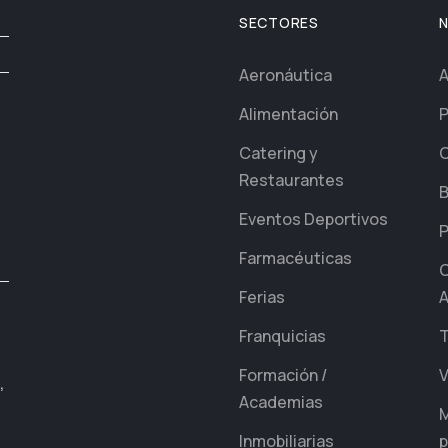
SECTORES
Aeronáutica
A
Alimentación
P
Catering y
C
Restaurantes
B
Eventos Deportivos
P
Farmacéuticas
C
Ferias
A
Franquicias
T
Formación /
V
,
Academias
M
Inmobiliarias
p