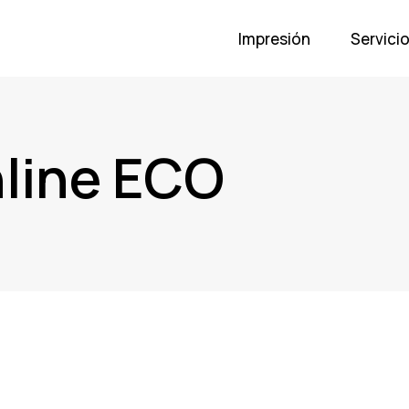
Impresión
Servici
nline ECO