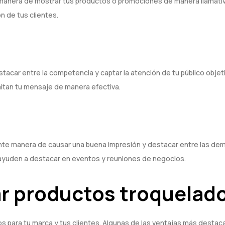
 manera de mostrar tus productos o promociones de manera llamativ
n de tus clientes.
acar entre la competencia y captar la atención de tu público objeti
itan tu mensaje de manera efectiva.
nte manera de causar una buena impresión y destacar entre las dem
e ayuden a destacar en eventos y reuniones de negocios.
zar productos troquelad
s para tu marca y tus clientes. Algunas de las ventajas más destac