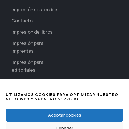
Impresión sostenible
Contacto
Impresion de libros
Impresión para
imprentas
Impresión para
editoriales
Impresión diaria para
empresas
UTILIZAMOS COOKIES PARA OPTIMIZAR NUESTRO
SITIO WEB Y NUESTRO SERVICIO.
Sectores
Impresión de
This website uses cookies to improve
Aceptar cookies
Seguridad
your web experience.
Denegar