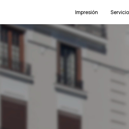
Impresión
Servici