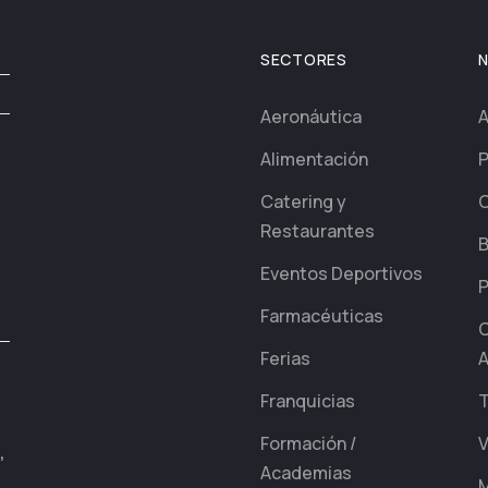
SECTORES
Aeronáutica
A
Alimentación
P
Catering y
C
Restaurantes
B
Eventos Deportivos
P
Farmacéuticas
C
Ferias
A
Franquicias
T
Formación /
V
,
Academias
M