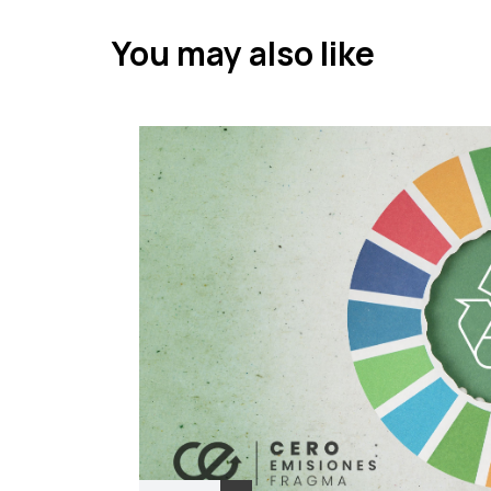
u
s
You may also like
A
r
t
i
c
l
e