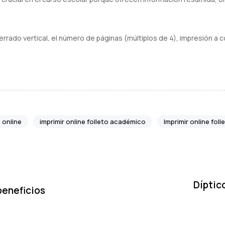
errado vertical, el número de páginas (múltiplos de 4), impresión a c
 online
imprimir online folleto académico
Imprimir online foll
N
e
x
Díptic
beneficios
t
A
r