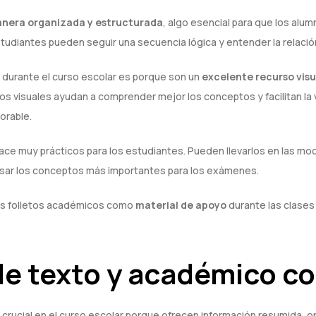
anera organizada y estructurada
, algo esencial para que los alum
tudiantes pueden seguir una secuencia lógica y entender la relació
s durante el curso escolar es porque son un
excelente recurso visu
os visuales ayudan a comprender mejor los conceptos y facilitan la v
orable.
s hace muy prácticos para los estudiantes. Pueden llevarlos en las mo
pasar los conceptos más importantes para los exámenes.
tos folletos académicos como
material de apoyo
durante las clases
 de texto y académico c
rucial en el curso escolar porque ofrecen información resumida, or