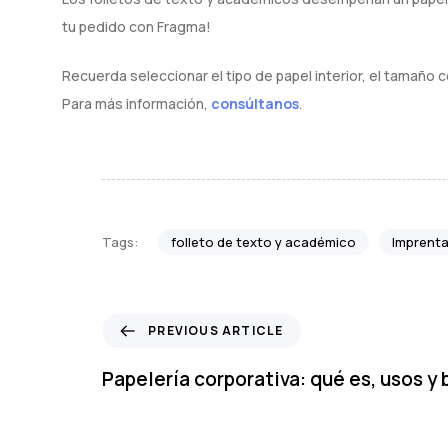
tu pedido con Fragma!
Recuerda seleccionar el tipo de papel interior, el tamaño c
Para más información,
consúltanos
.
folleto de texto y académico
Imprenta
Tags:
P
PREVIOUS ARTICLE
r
e
Papelería corporativa: qué es, usos y 
v
i
o