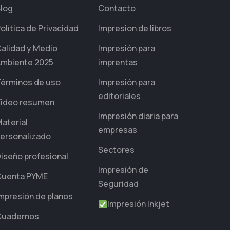
log
Contacto
olítica de Privacidad
Impresion de libros
alidad y Medio
Impresión para
mbiente 2025
imprentas
érminos de uso
Impresión para
editoriales
ideo resumen
Impresión diaria para
aterial
empresas
ersonalizado
Sectores
iseño profesional
Impresión de
Cuenta PYME
Seguridad
mpresión de planos
Impresión Inkjet
Cuadernos