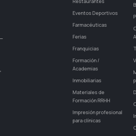
Restaurantes
B
Eventos Deportivos
P
Farmacéuticas
C
Ferias
A
Franquicias
T
Formación /
V
Academias
,
M
Inmobiliarias
p
Materiales de
D
Formación RRHH
Impresión profesional
I
para clínicas