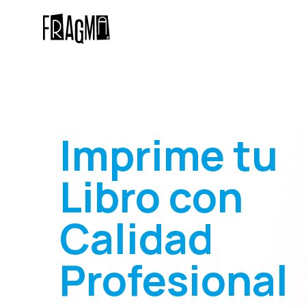
Skip
Skip
links
to
primary
navigation
Skip
to
content
Imprime tu
Libro con
Calidad
Profesional