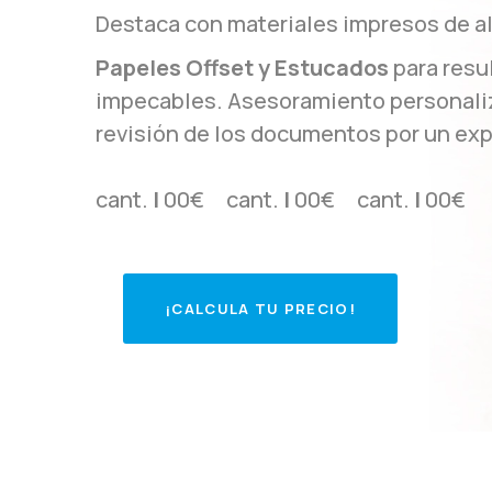
Destaca con materiales impresos de al
Papeles Offset y Estucados
para resu
impecables. Asesoramiento personali
revisión de los documentos por un exp
cant.
|
00€ cant.
|
00€ cant.
|
00€
¡
C
A
L
C
U
L
A
T
U
P
R
E
C
I
O
!