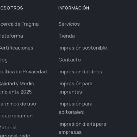
NOSOTROS
INFORMACIÓN
cerca de Fragma
Servicios
lataforma
Tienda
ertificaciones
Impresión sostenible
log
Contacto
olítica de Privacidad
Impresion de libros
alidad y Medio
Impresión para
mbiente 2025
imprentas
érminos de uso
Impresión para
editoriales
ideo resumen
Impresión diaria para
aterial
empresas
ersonalizado