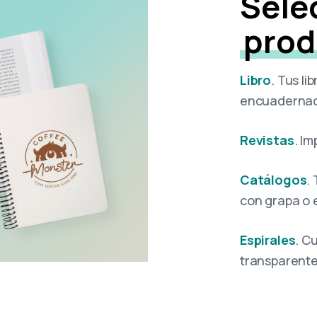
Sele
prod
Libro
.
Tus lib
encuadernado
Revistas
. I
Catálogos
.
con grapa o
Espirales
.
Cua
transparente