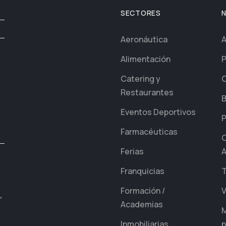
SECTORES
Aeronáutica
A
Alimentación
P
Catering y
C
Restaurantes
B
Eventos Deportivos
P
Farmacéuticas
C
Ferias
A
Franquicias
T
Formación /
V
,
Academias
M
Inmobiliarias
p