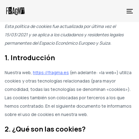
Skip
Skip
links
to
To
primary
na
Consent
Consent
Consent
Consent
Consent
Consent
Consent
Consent
Consent
Consent
Consent
Estadísticas
Marketing
Esta política de cookies fue actualizada por última vez el
navigation
to
to
to
to
to
to
to
to
to
to
to
15/03/2021 y se aplica a los ciudadanos y residentes legales
Skip
service
service
service
service
service
service
service
service
service
service
service
permanentes del Espacio Económico Europeo y Suiza.
to
woocommerce
jetpack
automattic
mailchimp
wordpress
google-
paypal
facebook
twitter
linkedin
varios
content
1. Introducción
fonts
Nuestra web,
https://fragma.es
(en adelante: «la web») utiliza
cookies y otras tecnologías relacionadas (para mayor
comodidad, todas las tecnologías se denominan «cookies»).
Las cookies también son colocadas por terceros a los que
hemos contratado. En el siguiente documento te informamos
sobre el uso de cookies en nuestra web.
2. ¿Qué son las cookies?