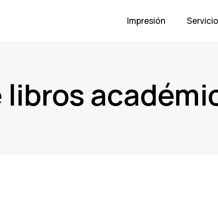
Impresión
Servici
 libros académi