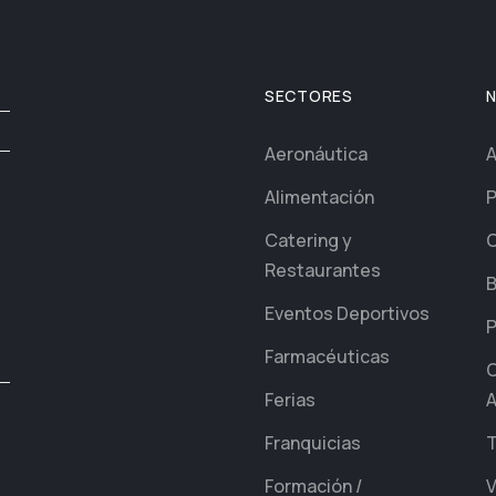
SECTORES
Aeronáutica
A
Alimentación
P
Catering y
C
Restaurantes
B
Eventos Deportivos
P
Farmacéuticas
C
Ferias
A
Franquicias
T
Formación /
V
,