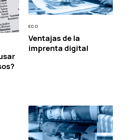
ECO
Ventajas de la
read
imprenta digital
usar
sos?
read
Tags