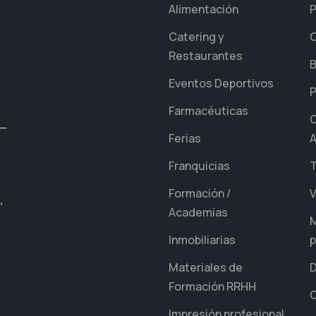
Alimentación
P
Catering y
C
Restaurantes
B
Eventos Deportivos
P
Farmacéuticas
C
Ferias
A
Franquicias
T
Formación /
V
,
Academias
M
Inmobiliarias
p
Materiales de
D
Formación RRHH
Impresión profesional