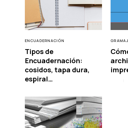
ENCUADERNACIÓN
GRAMAJ
Tipos de
Cómo
Encuadernación:
arch
cosidos, tapa dura,
impre
read
espiral…
Tags