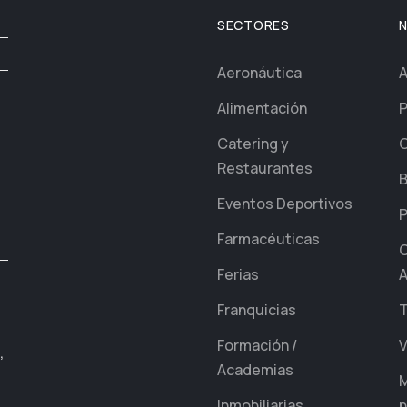
SECTORES
Aeronáutica
A
Alimentación
P
Catering y
C
Restaurantes
B
Eventos Deportivos
P
Farmacéuticas
C
Ferias
A
Franquicias
T
Formación /
V
,
Academias
M
Inmobiliarias
p