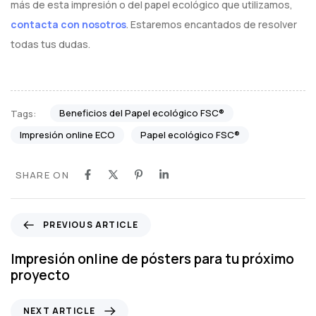
más de esta impresión o del papel ecológico que utilizamos,
contacta con nosotros
. Estaremos encantados de resolver
todas tus dudas.
Beneficios del Papel ecológico FSC®️
Tags:
Impresión online ECO
Papel ecológico FSC®️
SHARE ON
P
PREVIOUS ARTICLE
r
e
Impresión online de pósters para tu próximo
v
proyecto
i
o
N
NEXT ARTICLE