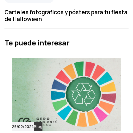
u
e
s
x
Carteles fotográficos y pósters para tu fiesta
A
t
de Halloween
r
A
t
r
i
t
Te puede interesar
c
i
l
c
e
l
e
29/02/2024
Blog