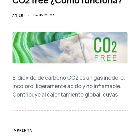
CO2 free ¿Como funciona?
16/05/2023
ANIER
El dióxido de carbono CO2 es un gas inodoro,
incoloro, ligeramente ácido y no inflamable.
Contribuye al calentamiento global, cuyas
TAGS
IMPRENTA