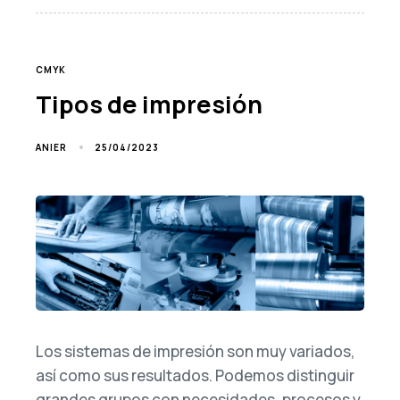
TAGS
CMYK
Tipos de impresión
25/04/2023
ANIER
Los sistemas de impresión son muy variados,
así como sus resultados. Podemos distinguir
grandes grupos con necesidades, procesos y