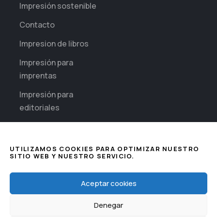
Impresión sostenible
Contacto
Impresion de libros
Impresión para
imprentas
Impresión para
editoriales
Impresión diaria para
empresas
UTILIZAMOS COOKIES PARA OPTIMIZAR NUESTRO
SITIO WEB Y NUESTRO SERVICIO.
Sectores
Impresión de
This website uses cookies to improve
Aceptar cookies
Seguridad
your web experience.
Denegar
Impresión Inkjet
Accept