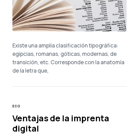
Existe una amplia clasificación tipográfica:
egipcias, romanas, góticas, modernas, de
transición, etc. Corresponde con la anatomía
de la letra que,
TAGS
ECO
Ventajas de la imprenta
digital