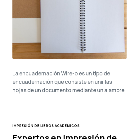
La encuadernación Wire-o es un tipo de
encuadernación que consiste en unir las
hojas de un documento mediante un alambre
TAGS
IMPRESIÓN DE LIBROS ACADÉMICOS
Expertos en impresión de