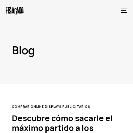
Skip
Skip
links
to
To
primary
na
navigation
Skip
to
Blog
content
TAGS
COMPRAR ONLINE DISPLAYS PUBLICITARIOS
Descubre cómo sacarle el
máximo partido a los