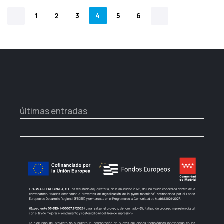
1
2
3
4
5
6
últimas entradas