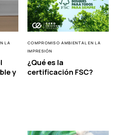
N LA
COMPROMISO AMBIENTAL EN LA
IMPRESIÓN
l
¿Qué es la
ble y
certificación FSC?
read
read
Tags