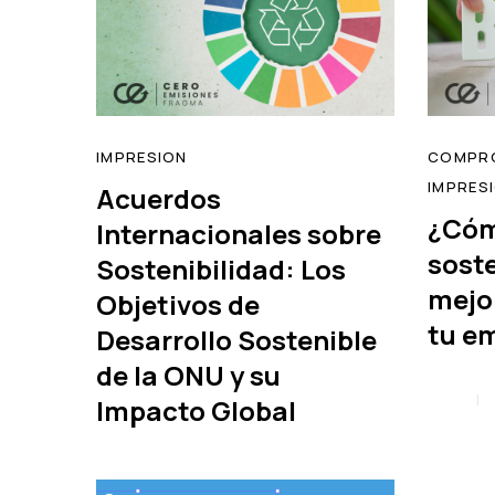
IMPRESION
COMPRO
IMPRES
Acuerdos
¿Cóm
Internacionales sobre
sost
Sostenibilidad: Los
read
mejo
Objetivos de
tu e
Desarrollo Sostenible
de la ONU y su
Impacto Global
Tags