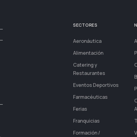
SECTORES
Aeronáutica
A
Alimentación
P
Catering y
C
Restaurantes
B
Eventos Deportivos
P
Farmacéuticas
C
Ferias
A
Franquicias
T
Formación /
V
,