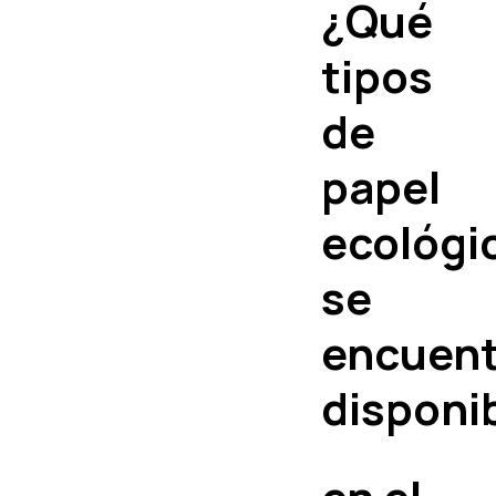
¿Qué
tipos
de
papel
ecológi
se
encuent
disponi