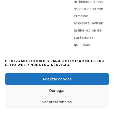
de blanqueo más
respetuosos con
el medio
ambiente,
evitan
la liberación de
sustancias
químicas
nocivas en el
agua y el aire.
UTILIZAMOS COOKIES PARA OPTIMIZAR NUESTRO
SITIO WEB Y NUESTRO SERVICIO.
Esto contribuye a
la preservación
This website uses cookies to improve
Aceptar cookies
de la calidad del
your web experience.
agua y la
Denegar
Accept
reducción de la
contaminación
Ver preferencias
ambiental.