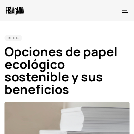
Skip
Skip
links
to
To
primary
na
PUBLISHED
navigation
IN:
Skip
BLOG
to
Opciones de papel
content
ecológico
sostenible y sus
beneficios