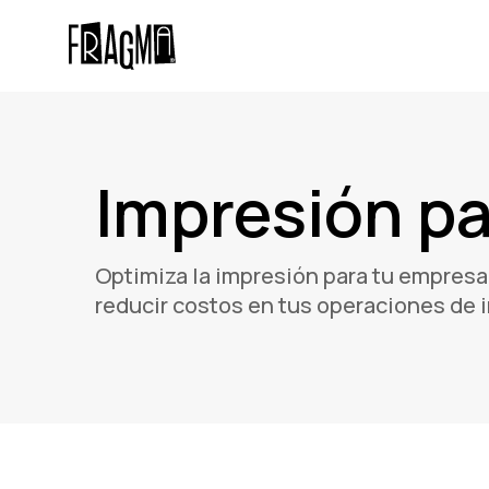
Skip
Skip
links
to
primary
navigation
Skip
to
Impresión p
content
Optimiza la impresión para tu empresa.
reducir costos en tus operaciones de 